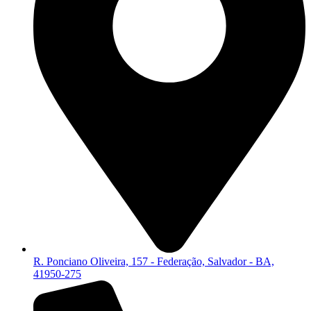
R. Ponciano Oliveira, 157 - Federação, Salvador - BA,
41950-275