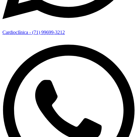
Cardioclínica - (71) 99699-3212